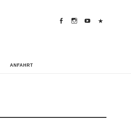
Facebook
Instagram
Youtube
Pintere
Facebook
Instagram
Youtube
Pinterest
ANFAHRT