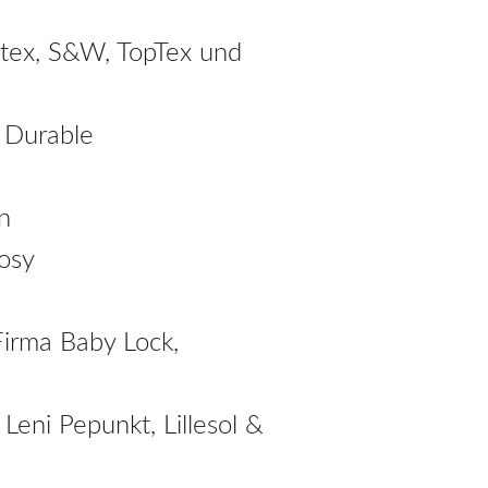
Itex, S&W, TopTex und
d Durable
n
Cosy
irma Baby Lock,
Leni Pepunkt, Lillesol &